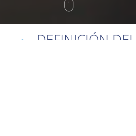
La familia Vivanco descubre en una finca y
viña en Milagro una oportunidad para
continuar desarrollando su mayor pasión: la
cultura del vino.
Su reto es devolver el alma a la tierra y